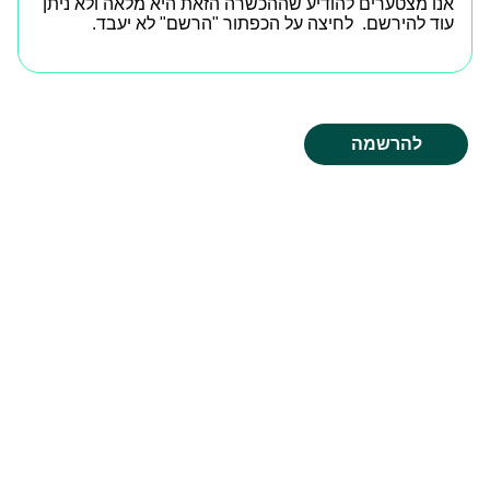
אנו מצטערים להודיע שההכשרה הזאת היא מלאה ולא ניתן
עוד להירשם. לחיצה על הכפתור "הרשם" לא יעבד.
פרטי יצירת קשר